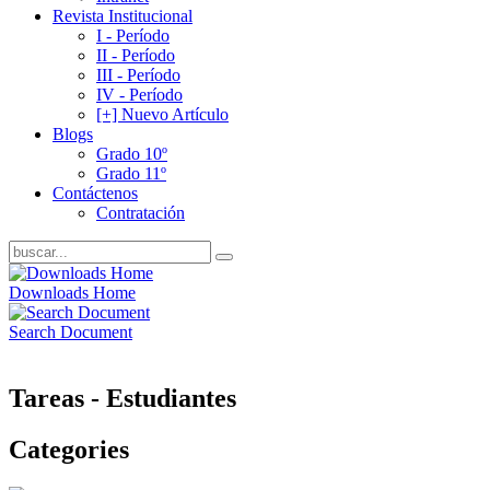
Revista Institucional
I - Período
II - Período
III - Período
IV - Período
[+] Nuevo Artículo
Blogs
Grado 10º
Grado 11º
Contáctenos
Contratación
Downloads Home
Search Document
Tareas - Estudiantes
Categories