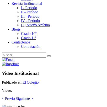
Revista Institucional
I - Período
II - Período
III - Período
IV - Período
[+] Nuevo Artículo
Blogs
Grado 10º
Grado 11º
Contáctenos
Contratación
Video Institucional
Publicado en
El Colegio
Video.
< Previo
Siguiente >